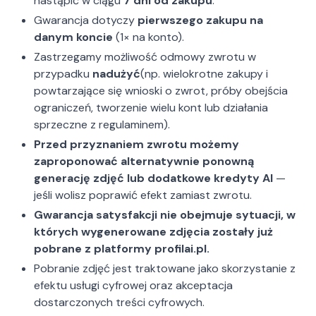
nastąpić w ciągu
7 dni od zakupu
.
Gwarancja dotyczy
pierwszego zakupu na
danym koncie
(1× na konto).
Zastrzegamy możliwość odmowy zwrotu w
przypadku
nadużyć
(np. wielokrotne zakupy i
powtarzające się wnioski o zwrot, próby obejścia
ograniczeń, tworzenie wielu kont lub działania
sprzeczne z regulaminem).
Przed przyznaniem zwrotu możemy
zaproponować alternatywnie ponowną
generację zdjęć lub dodatkowe kredyty AI
—
jeśli wolisz poprawić efekt zamiast zwrotu.
Gwarancja satysfakcji nie obejmuje sytuacji, w
których wygenerowane zdjęcia zostały już
pobrane z platformy profilai.pl.
Pobranie zdjęć jest traktowane jako skorzystanie z
efektu usługi cyfrowej oraz akceptacja
dostarczonych treści cyfrowych.