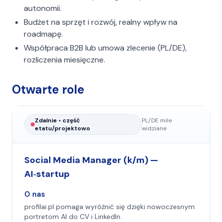
autonomii.
Budżet na sprzęt i rozwój, realny wpływ na
roadmapę.
Współpraca B2B lub umowa zlecenie (PL/DE),
rozliczenia miesięczne.
Otwarte role
Zdalnie • część
PL/DE mile
etatu/projektowo
widziane
Social Media Manager (k/m) —
AI‑startup
O nas
profilai.pl pomaga wyróżnić się dzięki nowoczesnym
portretom AI do CV i LinkedIn.