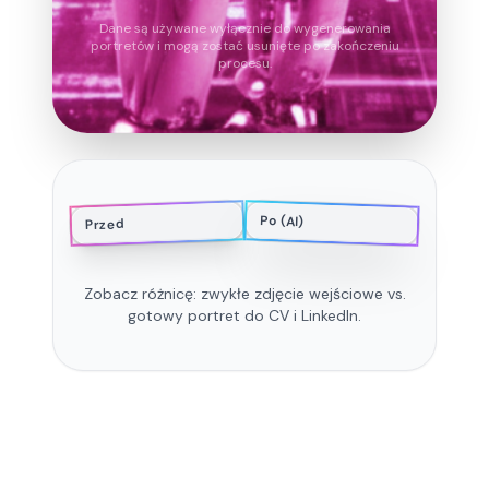
Dane są używane wyłącznie do wygenerowania
portretów i mogą zostać usunięte po zakończeniu
procesu.
Po (AI)
Przed
Zobacz różnicę: zwykłe zdjęcie wejściowe vs.
gotowy portret do CV i LinkedIn.