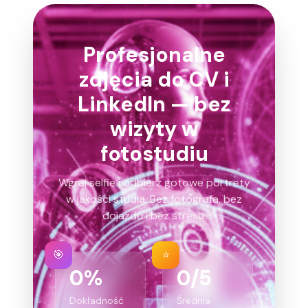
Profesjonalne
zdjęcia do CV i
LinkedIn — bez
wizyty w
fotostudiu
Wgraj selfie i odbierz gotowe portrety
w jakości studia. Bez fotografa, bez
dojazdu i bez stresu.
🎯
⭐
0
%
0
/5
Dokładność
Średnia