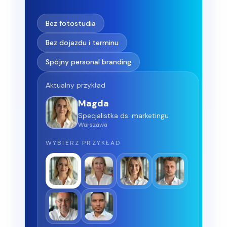
Bez fotostudia
Bez dojazdu i terminu
Spójny personal branding
Aktualny przykład
Magda
Specjalistka ds. marketingu
Warszawa
WYBIERZ PRZYKŁAD