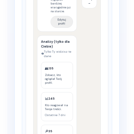
→
bardziej
wiarygodnie już
na starcie.
Edytuj
profil
Analizy (tylko dla
Ciebie)
Tylko Ty widzisz te
👁️
dane
👥
135
Zobacz, kto
oglądał Twój
profil.
📊
245
Kto reagował na
Twoje treści.
Ostatnie 7 dni
🔎
35