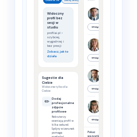
Mikołaj Bukowski
Widoczny
Manager
ds.
profil bez
sprzedaży
sesji w
studiu
➕
Połącz
profilai.pl •
szybciej,
Lidia Lasiewicka
wygodniej i
Dyrektor
bez presji
oddziału
finansowego
Zobacz, jak to
działa
➕
Połącz
Małgorzata G.
Kierownik
Sugestie dla
przychodni
Ciebie
Widoczne tylko dla
➕
Połącz
Ciebie
Dodaj
✏️
Laura Graca-Dorociuk
profesjonalne
Hotel
zdjęcie
Manager
profilowe
Rekruterzy
➕
Połącz
oceniają profil w
kilka sekund.
Spójny wizerunek
Pokaż
pomaga
wszystko
wyglądać