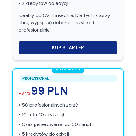
•
2
kredytów do edycji
Idealny do CV i LinkedIna. Dla tych, którzy
chcą wyglądać dobrze — szybko i
profesjonalnie.
KUP
STARTER
★ TOP WYBÓR
PROFESSIONAL
99
PLN
-
34
%
•
50
profesjonalnych zdjęć
•
10
teł
+
10
stylizacji
• Czas generowania: do
30
minut
•
5
kredytów do edycji