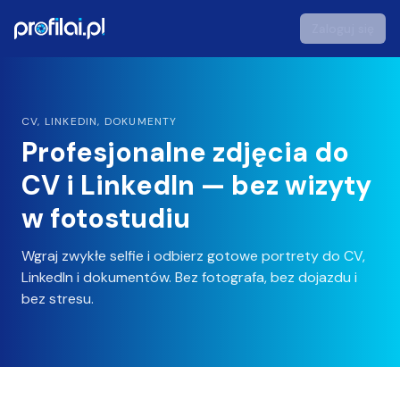
Zaloguj się
profilai - Studio Zdjęć Portretowych AI
CV, LINKEDIN, DOKUMENTY
Profesjonalne zdjęcia do
CV i LinkedIn — bez wizyty
w fotostudiu
Wgraj zwykłe selfie i odbierz gotowe portrety do CV,
LinkedIn i dokumentów. Bez fotografa, bez dojazdu i
bez stresu.