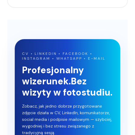
CV • LINKEDIN • FACEBOOK •
INSTAGRAM • WHATSAPP • E-MAIL
Profesjonalny
wizerunek.
Bez
wizyty w fotostudiu.
Zobacz, jak jedno dobrze przygotowane
zdjęcie działa w CV, LinkedIn, komunikatorze,
social media i podpisie mailowym — szybciej,
wygodniej i bez stresu związanego z
tradycyjną sesją.