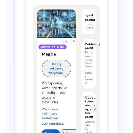
Język
profilu
Polski
Deutsch
in
✎
Publiczny
#OPEN_TO_WORK
profil
i URL
Magda
www.li
nkedin.
com/in
Dodaj
/aneta
odznakę
-
weryfikacji
schillin
g-
1516813
Profesjonalny
98
wizerunek do CV i
LinkedIn — bez
wizyty w
Osoby,
które
fotostudiu.
również
Warszawa
•
oglądały
ten
Informacje
profil
kontaktowe
Widoczne
209 kontaktów
tylko
dla
Ciebie
…
Otwarte na
Dodaj sekcję
Pokaż usługi