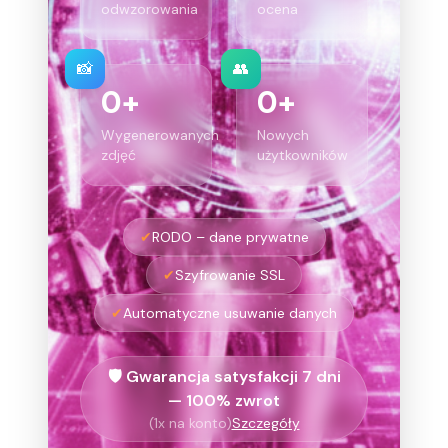
odwzorowania
ocena
📸
👥
0
+
0
+
Wygenerowanych
Nowych
zdjęć
użytkowników
✔
RODO – dane prywatne
✔
Szyfrowanie SSL
✔
Automatyczne usuwanie danych
🛡️ Gwarancja satysfakcji 7 dni
— 100% zwrot
(1x na konto)
Szczegóły