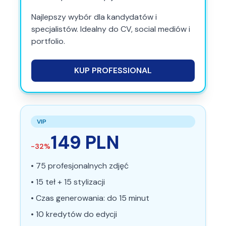
Najlepszy wybór dla kandydatów i
specjalistów. Idealny do CV, social mediów i
portfolio.
KUP
PROFESSIONAL
VIP
149
PLN
-
32
%
•
75
profesjonalnych zdjęć
•
15
teł
+
15
stylizacji
• Czas generowania: do
15
minut
•
10
kredytów do edycji