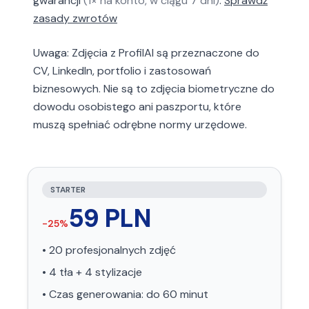
gwarancji
(1× na konto, w ciągu 7 dni)
.
Sprawdź
zasady zwrotów
Uwaga: Zdjęcia z ProfilAI są przeznaczone do
CV, LinkedIn, portfolio i zastosowań
biznesowych. Nie są to zdjęcia biometryczne do
dowodu osobistego ani paszportu, które
muszą spełniać odrębne normy urzędowe.
STARTER
59
PLN
-
25
%
•
20
profesjonalnych zdjęć
•
4
tła
+
4
stylizacje
• Czas generowania: do
60
minut