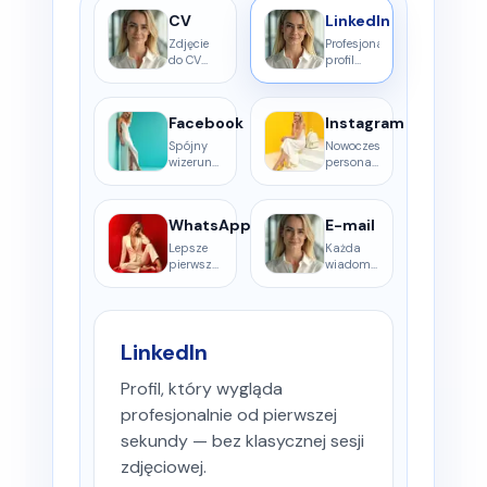
CV
LinkedIn
Zdjęcie
Profesjonalny
do CV
profil
bez
gotowy
studia,
szybciej
dojazdu i
niż sesja
Facebook
Instagram
umawiania
w
fotografa.
fotostudiu.
Spójny
Nowoczesny
wizerunek
personal
także
branding
poza
bez
profilem
organizowania
WhatsApp
E-mail
zawodowym.
sesji.
Lepsze
Każda
pierwsze
wiadomość
wrażenie
wygląda
w
bardziej
kontakcie
profesjonalnie
z
i
LinkedIn
rekruterem
wiarygodnie.
lub
klientem.
Profil, który wygląda
profesjonalnie od pierwszej
sekundy — bez klasycznej sesji
zdjęciowej.