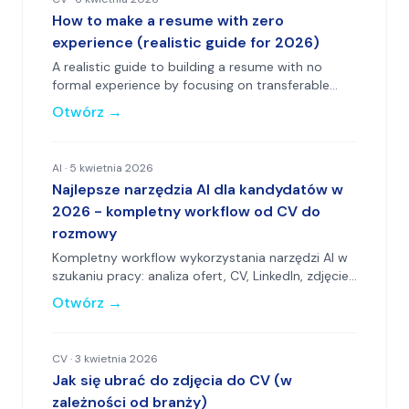
How to make a resume with zero
experience (realistic guide for 2026)
A realistic guide to building a resume with no
formal experience by focusing on transferable
skills, responsibilities and a clear structure.
Otwórz
→
AI
·
5 kwietnia 2026
Najlepsze narzędzia AI dla kandydatów w
2026 - kompletny workflow od CV do
rozmowy
Kompletny workflow wykorzystania narzędzi AI w
szukaniu pracy: analiza ofert, CV, LinkedIn, zdjęcie
profilowe i przygotowanie do rozmowy.
Otwórz
→
CV
·
3 kwietnia 2026
Jak się ubrać do zdjęcia do CV (w
zależności od branży)