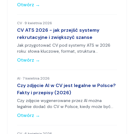
strój i najczęstsze błędy.
Otwórz
→
CV
·
9 kwietnia 2026
CV ATS 2026 - jak przejść systemy
rekrutacyjne i zwiększyć szanse
Jak przygotować CV pod systemy ATS w 2026
roku: słowa kluczowe, format, struktura
dokumentu i najczęstsze błędy.
Otwórz
→
AI
·
7 kwietnia 2026
Czy zdjęcie AI w CV jest legalne w Polsce?
Fakty i przepisy (2026)
Czy zdjęcie wygenerowane przez AI można
legalnie dodać do CV w Polsce, kiedy może być
problematyczne i jak wygląda praktyka
Otwórz
→
rekrutacyjna.
CV
·
6 kwietnia 2026