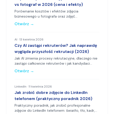
vs fotograf w 2026 (cena i efekty)
Porównanie kosztów i efektów zdjęcia
biznesowego u fotografa oraz zdjęć
generowanych przez AI w 2026 roku.
Otwórz
→
AI
·
13 kwietnia 2026
Czy AI zastąpi rekruterów? Jak naprawdę
wygląda przyszłość rekrutacji (2026)
Jak AI zmienia procesy rekrutacyjne, dlaczego nie
zastąpi całkowicie rekruterów i jak kandydaci
mogą przygotować się na nowe realia.
Otwórz
→
LinkedIn
·
11 kwietnia 2026
Jak zrobić dobre zdjęcie do LinkedIn
telefonem (praktyczny poradnik 2026)
Praktyczny poradnik, jak zrobić profesjonalne
zdjęcie do LinkedIn telefonem: światło, tło, kadr,