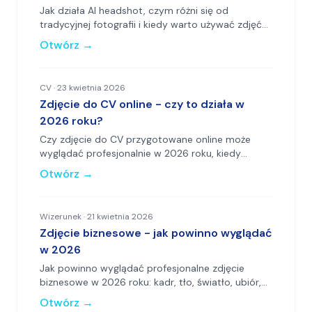
Jak działa AI headshot, czym różni się od
tradycyjnej fotografii i kiedy warto używać zdjęć
generowanych przez AI w CV i na LinkedIn.
Otwórz
→
CV
·
23 kwietnia 2026
Zdjęcie do CV online - czy to działa w
2026 roku?
Czy zdjęcie do CV przygotowane online może
wyglądać profesjonalnie w 2026 roku, kiedy
wystarczy i jakie ma ograniczenia.
Otwórz
→
Wizerunek
·
21 kwietnia 2026
Zdjęcie biznesowe - jak powinno wyglądać
w 2026
Jak powinno wyglądać profesjonalne zdjęcie
biznesowe w 2026 roku: kadr, tło, światło, ubiór,
postawa i najczęstsze błędy.
Otwórz
→