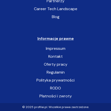
Partnerzy
Career Tech Landscape
Blog
Informacje prawne
Impressum
Kontakt
Oferty pracy
Regulamin
Polityka prywatności
RODO
Płatności i zwroty
Zobacz swo
© 2025 profilai.pl. Wszelkie prawa zastrzeżone.